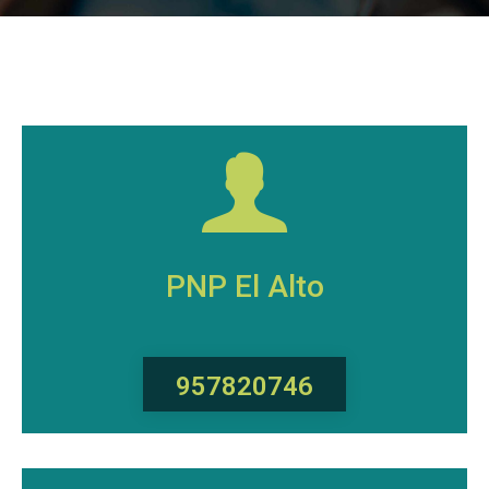
PNP El Alto
957820746